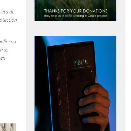
meta de
rotección
plir con
tras
mén