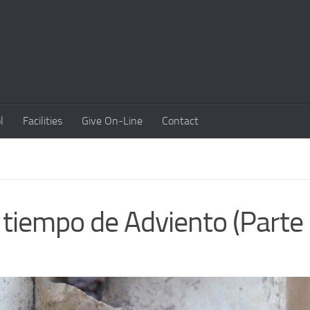
l
Facilities
Give On-Line
Contact
tiempo de Adviento (Parte I