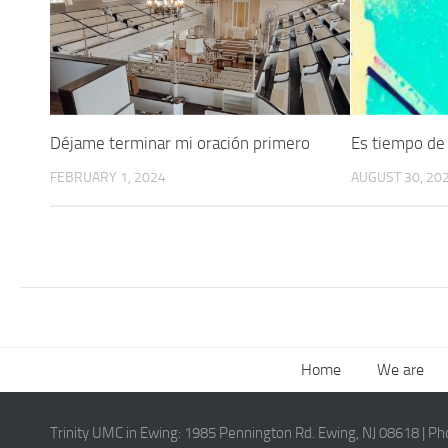
Déjame terminar mi oración primero
Es tiempo de 
FEBRUARY 1, 2024
AUGUST 30, 20
Home
We are
Trinity UMC in Ewing:
1985 Pennington Rd. Ewing, NJ 08618
| P