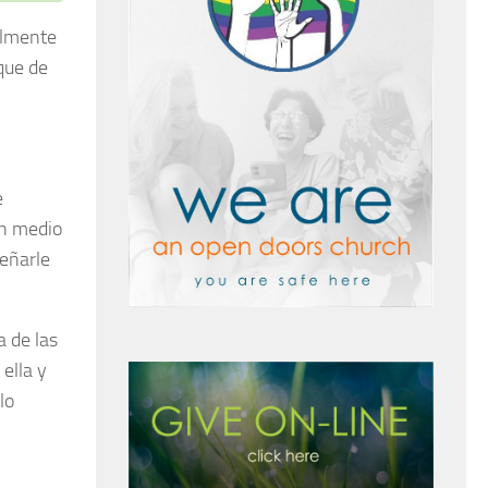
almente
que de
e
en medio
señarle
a de las
ella y
lo