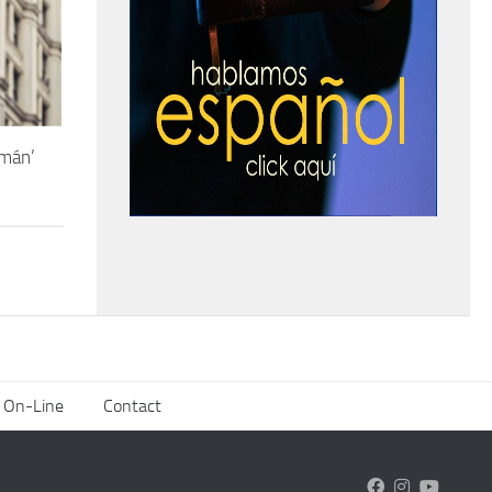
smán’
 On-Line
Contact