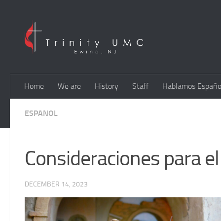
Skip to content
Home
We are
History
Staff
Hablamos Españo
ESPANOL
Consideraciones para el 
DECEMBER 14, 2023