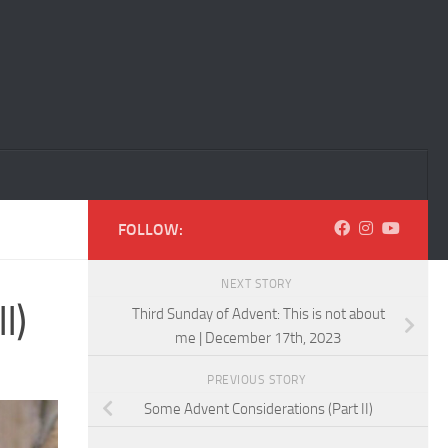
FOLLOW:
NEXT STORY
I)
Third Sunday of Advent: This is not about
me | December 17th, 2023
PREVIOUS STORY
Some Advent Considerations (Part II)