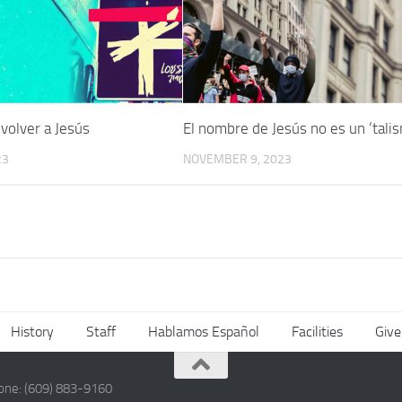
volver a Jesús
El nombre de Jesús no es un ‘tali
23
NOVEMBER 9, 2023
History
Staff
Hablamos Español
Facilities
Give
hone: (609) 883-9160